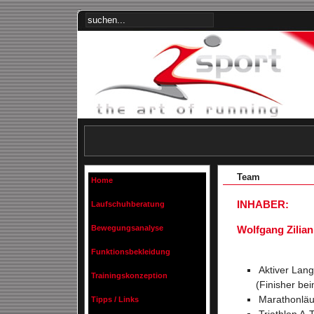
Team
Home
INHABER:
Laufschuhberatung
Bewegungsanalyse
Wolfgang Zilian
Funktionsbekleidung
Aktiver Lang
Trainingskonzeption
(Finisher bei
Marathonläu
Tipps / Links