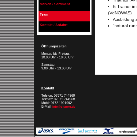
Triathlon A-
Marken / Sortiment
B-Trainer i
(VdNOWAS)
Team
Ausbildung 
Kontakt / Anfahrt
"natural run
Öffnungszeiten
Montag bis Freitag:
10.00 Uhr - 18.00 Uhr
Samstag:
9.00 Uhr - 13.00 Uhr
Kontakt
Telefon: 07571 744969
Telefax: 07571 744968
Mobil: 0172 1921992
E-Mail:
info@z-sport.de