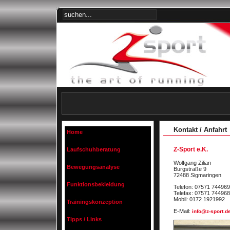
Kontakt / Anfahrt
Home
Z-Sport e.K.
Laufschuhberatung
Wolfgang Zilian
Bewegungsanalyse
Burgstraße 9
72488 Sigmaringen
Funktionsbekleidung
Telefon: 07571 744969
Telefax: 07571 744968
Mobil: 0172 1921992
Trainingskonzeption
E-Mail:
info@z-sport.d
Tipps / Links