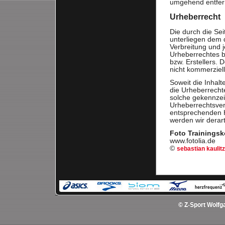
umgehend entfer
Urheberrecht
Die durch die Sei
unterliegen dem 
Verbreitung und 
Urheberrechtes b
bzw. Erstellers. 
nicht kommerziel
Soweit die Inhalt
die Urheberrechte
solche gekennzeic
Urheberrechtsver
entsprechenden 
werden wir derar
Foto Trainingsk
www.fotolia.de
©
sebastian kaulitz
© Z-Sport Wolfga