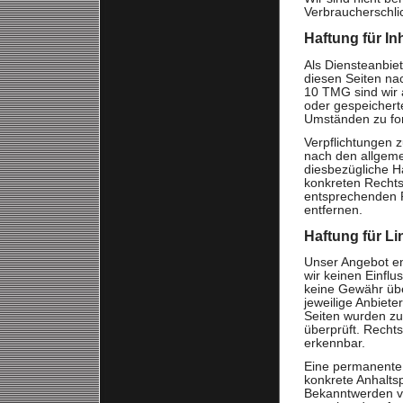
Verbraucherschli
Haftung für In
Als Diensteanbie
diesen Seiten na
10 TMG sind wir a
oder gespeichert
Umständen zu fors
Verpflichtungen 
nach den allgeme
diesbezügliche Ha
konkreten Rechts
entsprechenden 
entfernen.
Haftung für Li
Unser Angebot ent
wir keinen Einfl
keine Gewähr über
jeweilige Anbiete
Seiten wurden zu
überprüft. Rechts
erkennbar.
Eine permanente i
konkrete Anhalts
Bekanntwerden vo