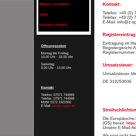
Kontakt:
Marken / Sortiment
Telefon: +49 (0)
Team
Telefax: +49 (0)
E-Mail: info@z-s
Kontakt / Anfahrt
Registereintrag
Eintragung im Ha
Öffnungszeiten
Registergericht:
Registernummer
Montag bis Freitag:
10.00 Uhr - 18.00 Uhr
Samstag:
Umsatzsteuer:
9.00 Uhr - 13.00 Uhr
Umsatzsteuer-Id
DE 319253036
Kontakt
Telefon: 07571 744969
Telefax: 07571 744968
Mobil: 0172 1921992
E-Mail:
info@z-sport.de
Streitschlichtu
Die Europäische K
(OS) bereit:
https
Unsere E-Mail-Ad
Wir sind nicht ber