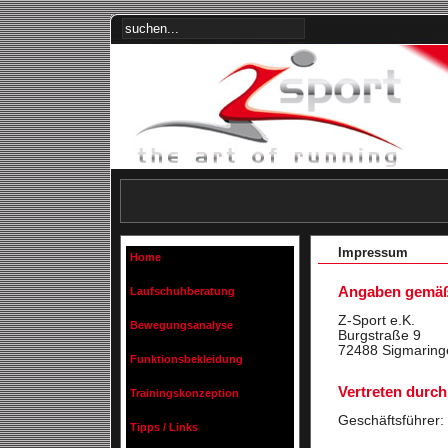
Impressum
Home
Angaben gemäß
Laufschuhberatung
Z-Sport e.K.
Bewegungsanalyse
Burgstraße 9
72488 Sigmaring
Funktionsbekleidung
Vertreten durch
Trainingskonzeption
Geschäftsführer:
Tipps / Links