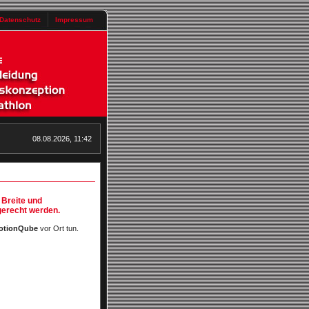
Datenschutz
Impressum
08.08.2026, 11:42
 Breite und
gerecht werden.
MotionQube
vor Ort tun.