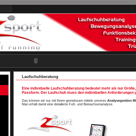
Laufschuhberatung
Eine individuelle Laufschuhberatung bedeutet mehr als nur Größe,
Passform. Der Laufschuh muss den individuellen Anforderungen 
Das können wir nur mit Ihnen gemeinsam mittels unseres
Analysegerätes 
Man erhält damit eine detailierte Fuß- und Beinachsenanalyse.