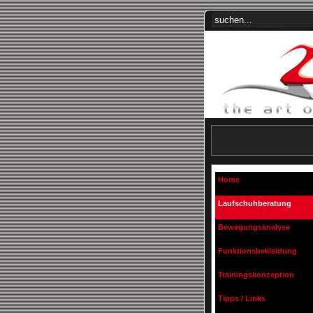
Home
Laufschuhberatung
Bewegungsanalyse
Funktionsbekleidung
Trainingskonzeption
Tipps / Links