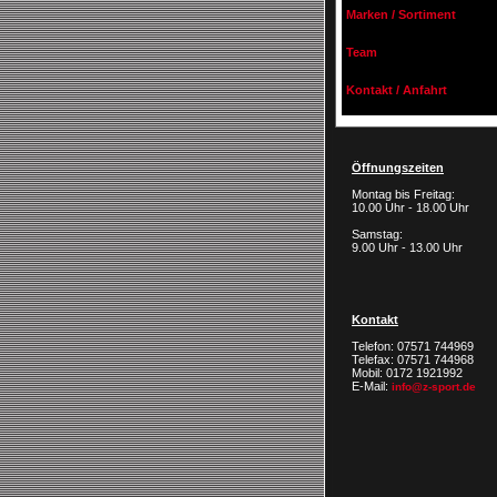
Marken / Sortiment
Team
Kontakt / Anfahrt
Öffnungszeiten
Montag bis Freitag:
10.00 Uhr - 18.00 Uhr
Samstag:
9.00 Uhr - 13.00 Uhr
Kontakt
Telefon: 07571 744969
Telefax: 07571 744968
Mobil: 0172 1921992
E-Mail:
info@z-sport.de