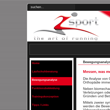
Bewegungsanaly
Home
Messen, was me
Laufschuhberatung
Die Analyse von G
Bewegungsanalyse
Orthopädie immer
Funktionsbekleidung
Neben biomechan
Verletzungen ode
Gründen und Betä
Trainingskonzeption
Mittels zweier sy
Tipps / Links
werden die Bewe
Videoanalysesoft